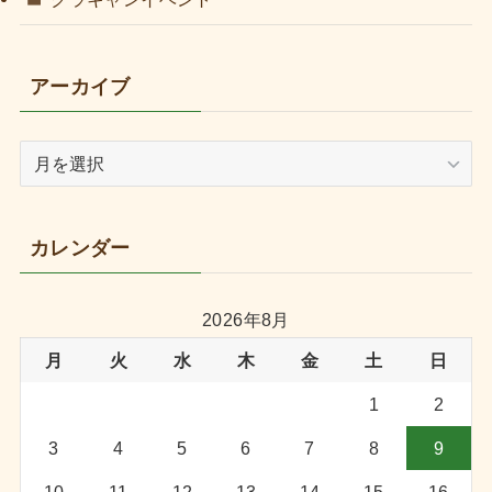
アーカイブ
ア
ー
カ
イ
カレンダー
ブ
2026年8月
月
火
水
木
金
土
日
1
2
3
4
5
6
7
8
9